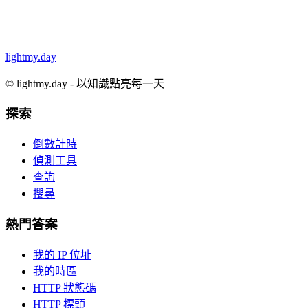
lightmy.day
©
lightmy.day - 以知識點亮每一天
探索
倒數計時
偵測工具
查詢
搜尋
熱門答案
我的 IP 位址
我的時區
HTTP 狀態碼
HTTP 標頭