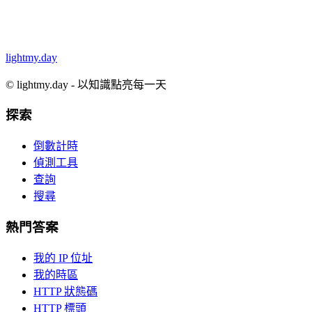
lightmy.day
©
lightmy.day - 以知識點亮每一天
探索
倒數計時
偵測工具
查詢
搜尋
熱門答案
我的 IP 位址
我的時區
HTTP 狀態碼
HTTP 標頭