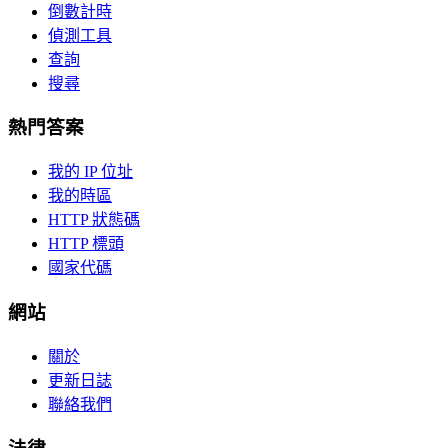
倒數計時
偵測工具
查詢
搜尋
熱門答案
我的 IP 位址
我的時區
HTTP 狀態碼
HTTP 標頭
國家代碼
網站
關於
更新日誌
聯絡我們