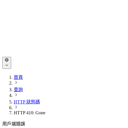
首頁
查詢
HTTP 狀態碼
HTTP 410: Gone
用戶端錯誤