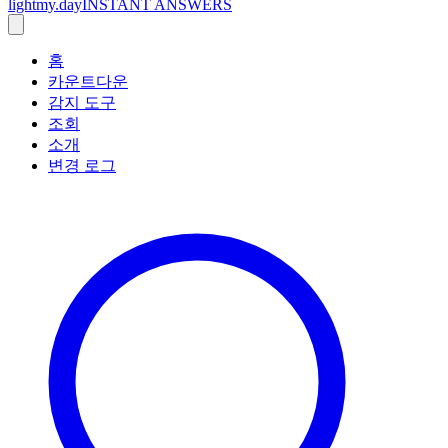
lightmy.day
INSTANT ANSWERS
홈
카운트다운
감지 도구
조회
소개
변경 로그