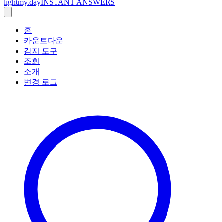
lightmy.day
INSTANT ANSWERS
홈
카운트다운
감지 도구
조회
소개
변경 로그