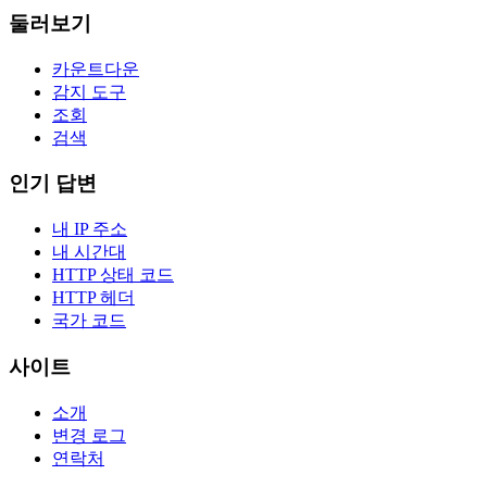
둘러보기
카운트다운
감지 도구
조회
검색
인기 답변
내 IP 주소
내 시간대
HTTP 상태 코드
HTTP 헤더
국가 코드
사이트
소개
변경 로그
연락처