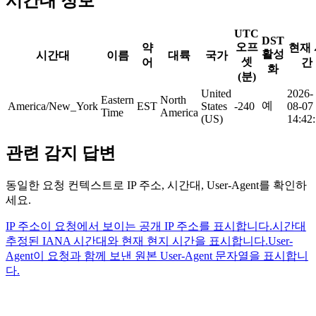
시간대 정보
UTC
DST
오프
약
현재 
활성
시간대
이름
대륙
국가
셋
어
간
화
(분)
United
2026-
Eastern
North
예
America/New_York
EST
States
-240
08-07
Time
America
(US)
14:42
관련 감지 답변
동일한 요청 컨텍스트로 IP 주소, 시간대, User-Agent를 확인하
세요.
IP 주소
이 요청에서 보이는 공개 IP 주소를 표시합니다.
시간대
추정된 IANA 시간대와 현재 현지 시간을 표시합니다.
User-
Agent
이 요청과 함께 보낸 원본 User-Agent 문자열을 표시합니
다.