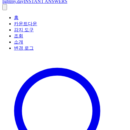
lightmy.day
INSTANT ANSWERS
홈
카운트다운
감지 도구
조회
소개
변경 로그