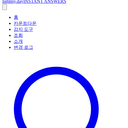
lightmy.day
INSTANT ANSWERS
홈
카운트다운
감지 도구
조회
소개
변경 로그