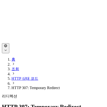
홈
조회
HTTP 상태 코드
HTTP 307: Temporary Redirect
리디렉션
HTTP 307: Temporary Redirect