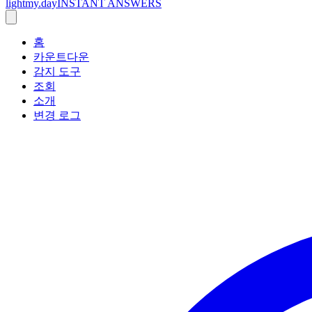
lightmy.day
INSTANT ANSWERS
홈
카운트다운
감지 도구
조회
소개
변경 로그