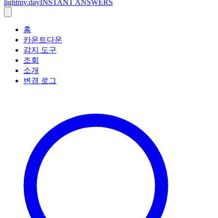
lightmy.day
INSTANT ANSWERS
홈
카운트다운
감지 도구
조회
소개
변경 로그