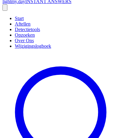
lightmy.day
INSTANT ANSWERS
Start
Aftellen
Detectietools
Opzoeken
Over Ons
Wijzigingslogboek