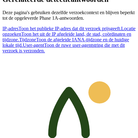
Deze pagina's gebruiken dezelfde verzoekcontext en blijven beperkt
tot de opgeleverde Phase 1A-antwoorden.
IP-adres
Toon het publieke IP-adres dat dit verzoek prijsgeeft.
Locatie
opzoeken
Toon het uit de IP afgeleide land, de stad, coördinaten en
tijdzone.
Tijdzone
Toon de afgeleide IANA-tijdzone en de huidige
lokale tijd.
User-agent
Toon de ruwe user-agentstring die met dit
verzoek is verzonden.