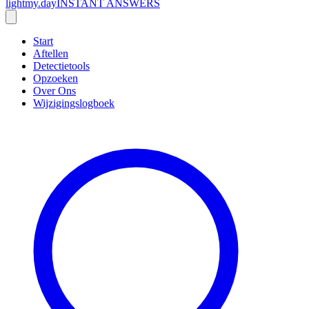
lightmy.day
INSTANT ANSWERS
Start
Aftellen
Detectietools
Opzoeken
Over Ons
Wijzigingslogboek