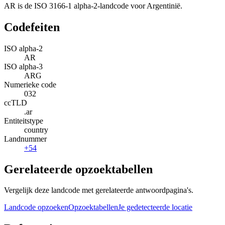
AR is de ISO 3166-1 alpha-2-landcode voor Argentinië.
Codefeiten
ISO alpha-2
AR
ISO alpha-3
ARG
Numerieke code
032
ccTLD
.ar
Entiteitstype
country
Landnummer
+54
Gerelateerde opzoektabellen
Vergelijk deze landcode met gerelateerde antwoordpagina's.
Landcode opzoeken
Opzoektabellen
Je gedetecteerde locatie