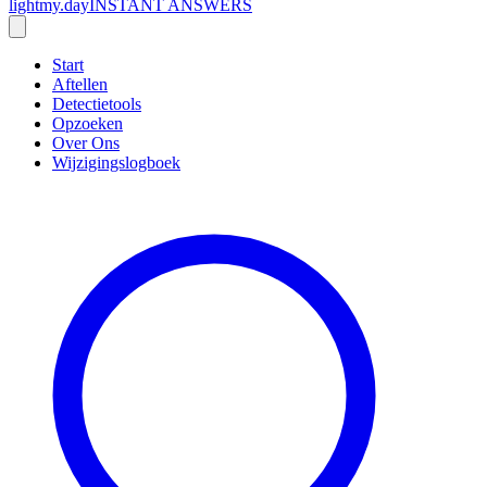
lightmy.day
INSTANT ANSWERS
Start
Aftellen
Detectietools
Opzoeken
Over Ons
Wijzigingslogboek