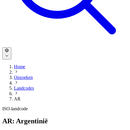
Home
Opzoeken
Landcodes
AR
ISO-landcode
AR: Argentinië