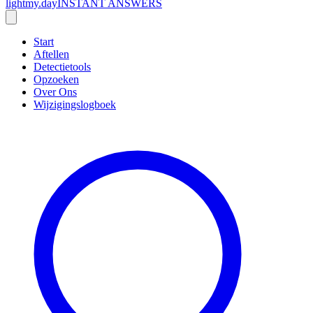
lightmy.day
INSTANT ANSWERS
Start
Aftellen
Detectietools
Opzoeken
Over Ons
Wijzigingslogboek