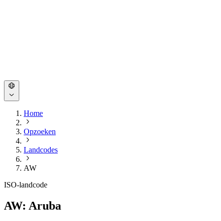
Home
Opzoeken
Landcodes
AW
ISO-landcode
AW: Aruba