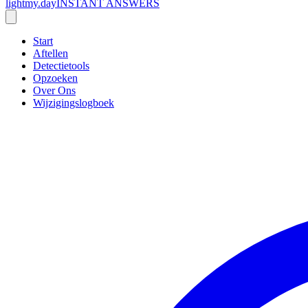
lightmy.day
INSTANT ANSWERS
Start
Aftellen
Detectietools
Opzoeken
Over Ons
Wijzigingslogboek