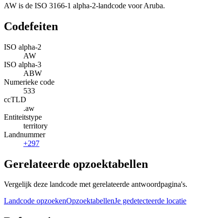
AW is de ISO 3166-1 alpha-2-landcode voor Aruba.
Codefeiten
ISO alpha-2
AW
ISO alpha-3
ABW
Numerieke code
533
ccTLD
.aw
Entiteitstype
territory
Landnummer
+297
Gerelateerde opzoektabellen
Vergelijk deze landcode met gerelateerde antwoordpagina's.
Landcode opzoeken
Opzoektabellen
Je gedetecteerde locatie