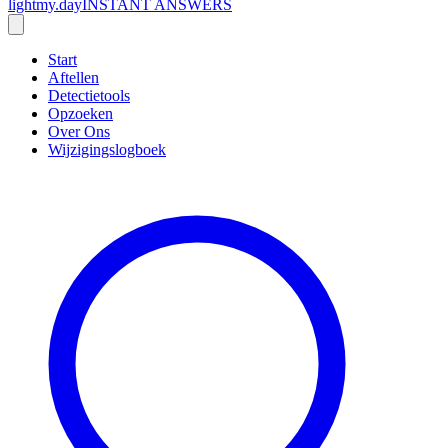
lightmy.day
INSTANT ANSWERS
Start
Aftellen
Detectietools
Opzoeken
Over Ons
Wijzigingslogboek