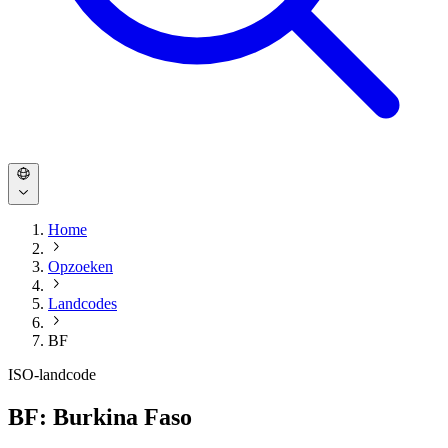
Home
Opzoeken
Landcodes
BF
ISO-landcode
BF: Burkina Faso