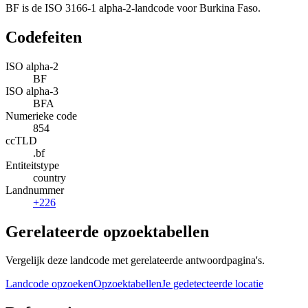
BF is de ISO 3166-1 alpha-2-landcode voor Burkina Faso.
Codefeiten
ISO alpha-2
BF
ISO alpha-3
BFA
Numerieke code
854
ccTLD
.bf
Entiteitstype
country
Landnummer
+226
Gerelateerde opzoektabellen
Vergelijk deze landcode met gerelateerde antwoordpagina's.
Landcode opzoeken
Opzoektabellen
Je gedetecteerde locatie