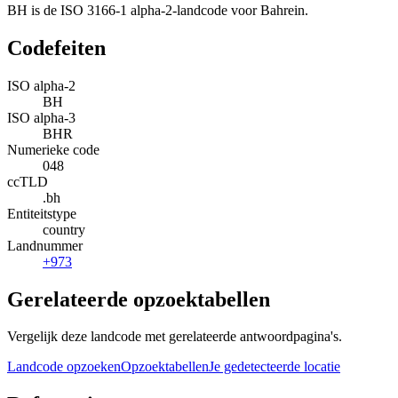
BH is de ISO 3166-1 alpha-2-landcode voor Bahrein.
Codefeiten
ISO alpha-2
BH
ISO alpha-3
BHR
Numerieke code
048
ccTLD
.bh
Entiteitstype
country
Landnummer
+973
Gerelateerde opzoektabellen
Vergelijk deze landcode met gerelateerde antwoordpagina's.
Landcode opzoeken
Opzoektabellen
Je gedetecteerde locatie