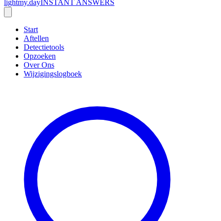
lightmy.day
INSTANT ANSWERS
Start
Aftellen
Detectietools
Opzoeken
Over Ons
Wijzigingslogboek