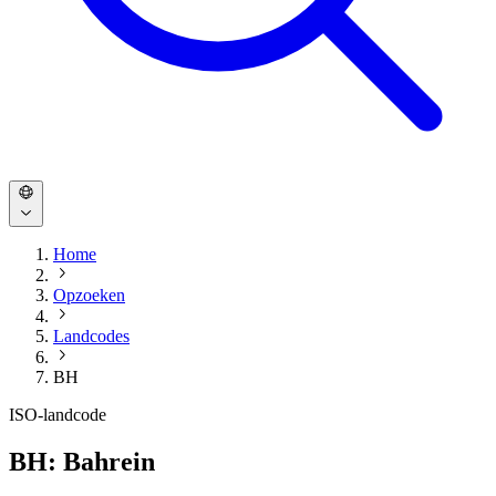
Home
Opzoeken
Landcodes
BH
ISO-landcode
BH: Bahrein