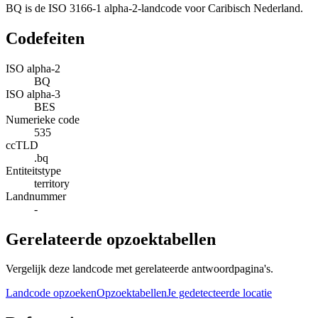
BQ is de ISO 3166-1 alpha-2-landcode voor Caribisch Nederland.
Codefeiten
ISO alpha-2
BQ
ISO alpha-3
BES
Numerieke code
535
ccTLD
.bq
Entiteitstype
territory
Landnummer
-
Gerelateerde opzoektabellen
Vergelijk deze landcode met gerelateerde antwoordpagina's.
Landcode opzoeken
Opzoektabellen
Je gedetecteerde locatie