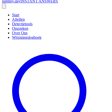
lightmy.day
INSTANT ANSWERS
Start
Aftellen
Detectietools
Opzoeken
Over Ons
Wijzigingslogboek