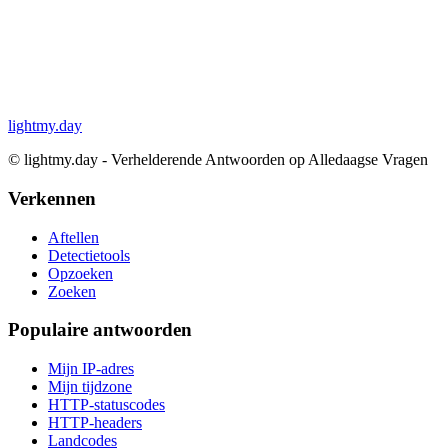
lightmy.day
©
lightmy.day - Verhelderende Antwoorden op Alledaagse Vragen
Verkennen
Aftellen
Detectietools
Opzoeken
Zoeken
Populaire antwoorden
Mijn IP-adres
Mijn tijdzone
HTTP-statuscodes
HTTP-headers
Landcodes