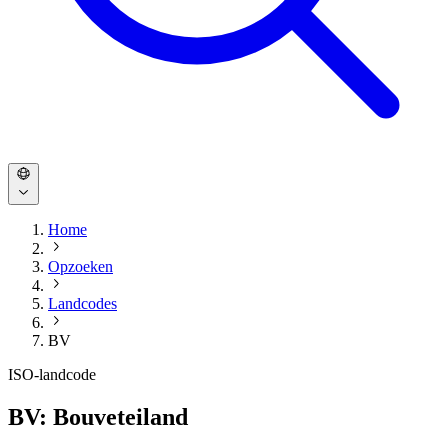
Home
Opzoeken
Landcodes
BV
ISO-landcode
BV: Bouveteiland