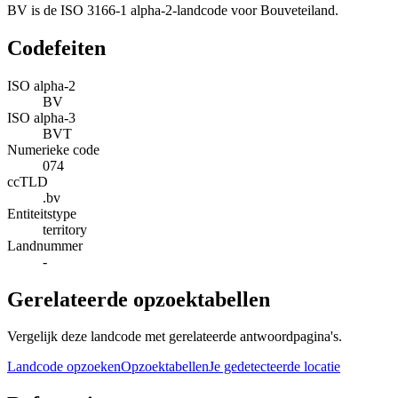
BV is de ISO 3166-1 alpha-2-landcode voor Bouveteiland.
Codefeiten
ISO alpha-2
BV
ISO alpha-3
BVT
Numerieke code
074
ccTLD
.bv
Entiteitstype
territory
Landnummer
-
Gerelateerde opzoektabellen
Vergelijk deze landcode met gerelateerde antwoordpagina's.
Landcode opzoeken
Opzoektabellen
Je gedetecteerde locatie