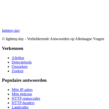
lightmy.day
©
lightmy.day - Verhelderende Antwoorden op Alledaagse Vragen
Verkennen
Aftellen
Detectietools
Opzoeken
Zoeken
Populaire antwoorden
Mijn IP-adres
Mijn tijdzone
HTTP-statuscodes
HTTP-headers
Landcodes