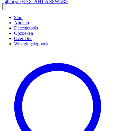
lightmy.day
INSTANT ANSWERS
Start
Aftellen
Detectietools
Opzoeken
Over Ons
Wijzigingslogboek