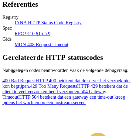
Referenties
Registry
IANA HTTP Status Code Registry
Spec
RFC 9110 §15.5.9
Gids
MDN 408 Request Timeout
Gerelateerde HTTP-statuscodes
Nabijgelegen codes beantwoorden vaak de volgende debugvraag.
400 Bad Request
HTTP 400 betekent dat de server het verzoek niet
kon begrijpen.
429 Too Many Requests
HTTP 429 betekent dat de
client te veel verzoeken heeft verzonden.
504 Gateway
Timeout
HTTP 504 betekent dat een gateway een time-out kreeg
tijdens het wachten op een upstream-server.