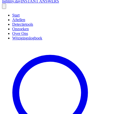
lightmy.day
INSTANT ANSWERS
Start
Aftellen
Detectietools
Opzoeken
Over Ons
Wijzigingslogboek