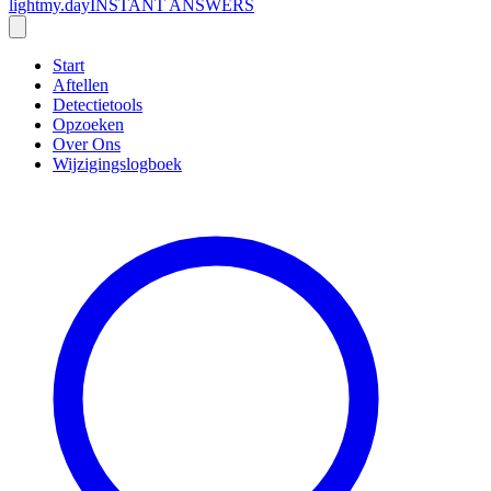
lightmy.day
INSTANT ANSWERS
Start
Aftellen
Detectietools
Opzoeken
Over Ons
Wijzigingslogboek