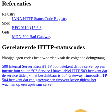
Referenties
Registry
IANA HTTP Status Code Registry
Spec
RFC 9110 §15.6.3
Gids
MDN 502 Bad Gateway
Gerelateerde HTTP-statuscodes
Nabijgelegen codes beantwoorden vaak de volgende debugvraag.
500 Internal Server Error
HTTP 500 betekent dat de server op een
interne fout stuitte.
503 Service Unavailable
HTTP 503 betekent dat
de service tijdelijk niet beschikbaar is.
504 Gateway Timeout
HTTP
504 betekent dat een gateway een time-out kreeg tijdens het
wachten op een upstream-server.