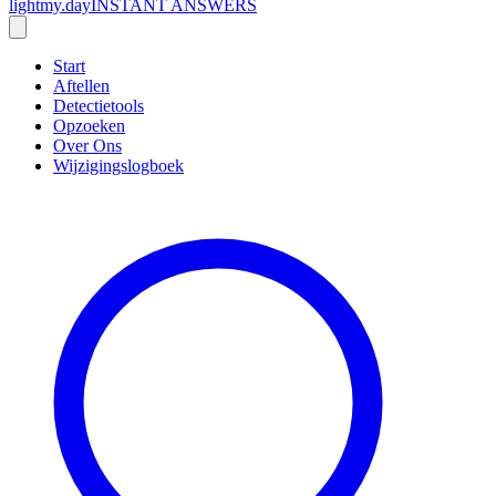
lightmy.day
INSTANT ANSWERS
Start
Aftellen
Detectietools
Opzoeken
Over Ons
Wijzigingslogboek