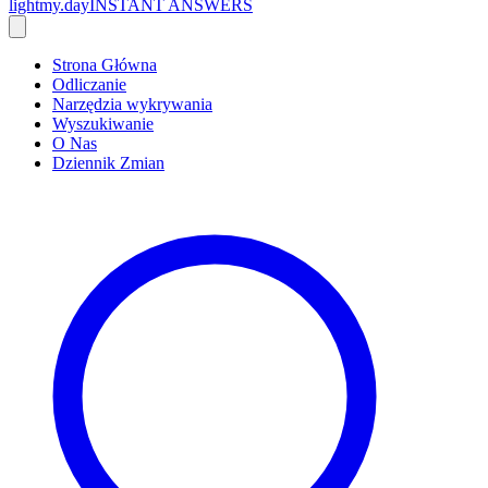
lightmy.day
INSTANT ANSWERS
Strona Główna
Odliczanie
Narzędzia wykrywania
Wyszukiwanie
O Nas
Dziennik Zmian