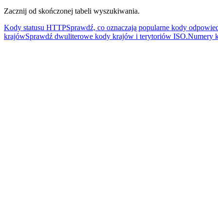
Zacznij od skończonej tabeli wyszukiwania.
Kody statusu HTTP
Sprawdź, co oznaczają popularne kody odpowie
krajów
Sprawdź dwuliterowe kody krajów i terytoriów ISO.
Numery k