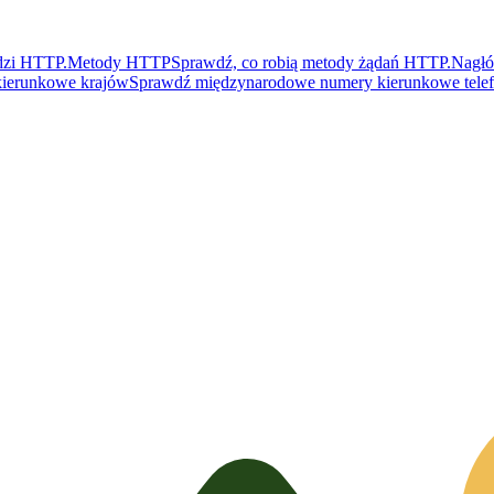
dzi HTTP.
Metody HTTP
Sprawdź, co robią metody żądań HTTP.
Nagł
ierunkowe krajów
Sprawdź międzynarodowe numery kierunkowe tele