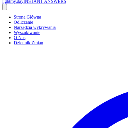
lightmy.day
INSTANT ANSWERS
Strona Główna
Odliczanie
Narzędzia wykrywania
Wyszukiwanie
O Nas
Dziennik Zmian