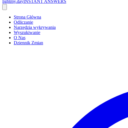
lightmy.day
INSTANT ANSWERS
Strona Główna
Odliczanie
Narzędzia wykrywania
Wyszukiwanie
O Nas
Dziennik Zmian