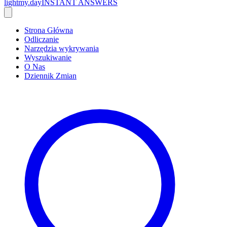
lightmy.day
INSTANT ANSWERS
Strona Główna
Odliczanie
Narzędzia wykrywania
Wyszukiwanie
O Nas
Dziennik Zmian