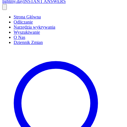
lightmy.day
INSTANT ANSWERS
Strona Główna
Odliczanie
Narzędzia wykrywania
Wyszukiwanie
O Nas
Dziennik Zmian