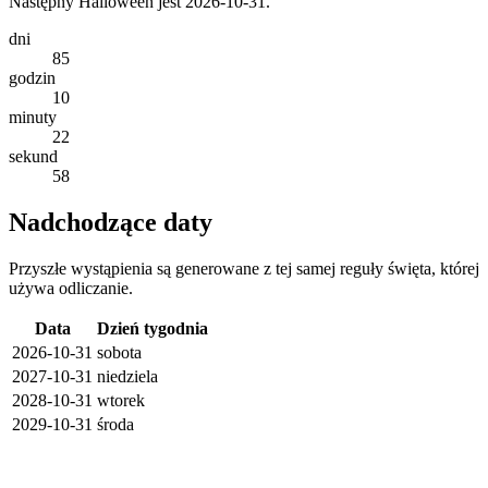
Następny Halloween jest 2026-10-31.
dni
85
godzin
10
minuty
22
sekund
58
Nadchodzące daty
Przyszłe wystąpienia są generowane z tej samej reguły święta, której
używa odliczanie.
Data
Dzień tygodnia
2026-10-31
sobota
2027-10-31
niedziela
2028-10-31
wtorek
2029-10-31
środa