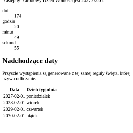
Następny Narodowy Dzień Wolności jest 2027-02-01.
dni
174
godzin
20
minut
49
sekund
55
Nadchodzące daty
Przyszłe wystąpienia są generowane z tej samej reguły święta, której
używa odliczanie.
Data
Dzień tygodnia
2027-02-01
poniedziałek
2028-02-01
wtorek
2029-02-01
czwartek
2030-02-01
piątek