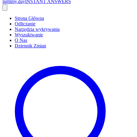
lightmy.day
INSTANT ANSWERS
Strona Główna
Odliczanie
Narzędzia wykrywania
Wyszukiwanie
O Nas
Dziennik Zmian