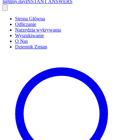
lightmy.day
INSTANT ANSWERS
Strona Główna
Odliczanie
Narzędzia wykrywania
Wyszukiwanie
O Nas
Dziennik Zmian