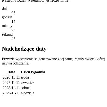
Następny Dzień Weteranów jest 2026-11-11.
dni
95
godzin
14
minuty
23
sekund
47
Nadchodzące daty
Przyszłe wystąpienia są generowane z tej samej reguły święta, której
używa odliczanie.
Data
Dzień tygodnia
2026-11-11
środa
2027-11-11
czwartek
2028-11-11
sobota
2029-11-11
niedziela