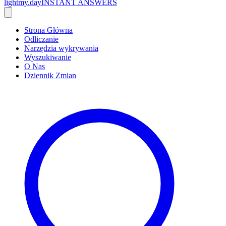
lightmy.day
INSTANT ANSWERS
Strona Główna
Odliczanie
Narzędzia wykrywania
Wyszukiwanie
O Nas
Dziennik Zmian