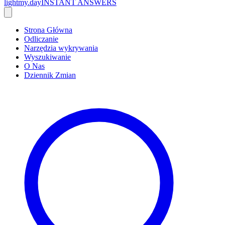
lightmy.day
INSTANT ANSWERS
Strona Główna
Odliczanie
Narzędzia wykrywania
Wyszukiwanie
O Nas
Dziennik Zmian