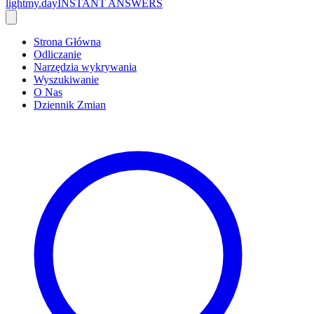
lightmy.day
INSTANT ANSWERS
Strona Główna
Odliczanie
Narzędzia wykrywania
Wyszukiwanie
O Nas
Dziennik Zmian