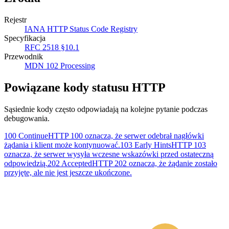
Rejestr
IANA HTTP Status Code Registry
Specyfikacja
RFC 2518 §10.1
Przewodnik
MDN 102 Processing
Powiązane kody statusu HTTP
Sąsiednie kody często odpowiadają na kolejne pytanie podczas
debugowania.
100 Continue
HTTP 100 oznacza, że serwer odebrał nagłówki
żądania i klient może kontynuować.
103 Early Hints
HTTP 103
oznacza, że serwer wysyła wczesne wskazówki przed ostateczną
odpowiedzią.
202 Accepted
HTTP 202 oznacza, że żądanie zostało
przyjęte, ale nie jest jeszcze ukończone.