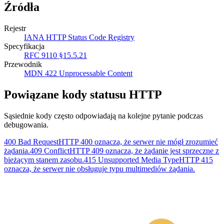
Źródła
Rejestr
IANA HTTP Status Code Registry
Specyfikacja
RFC 9110 §15.5.21
Przewodnik
MDN 422 Unprocessable Content
Powiązane kody statusu HTTP
Sąsiednie kody często odpowiadają na kolejne pytanie podczas
debugowania.
400 Bad Request
HTTP 400 oznacza, że serwer nie mógł zrozumieć
żądania.
409 Conflict
HTTP 409 oznacza, że żądanie jest sprzeczne z
bieżącym stanem zasobu.
415 Unsupported Media Type
HTTP 415
oznacza, że serwer nie obsługuje typu multimediów żądania.