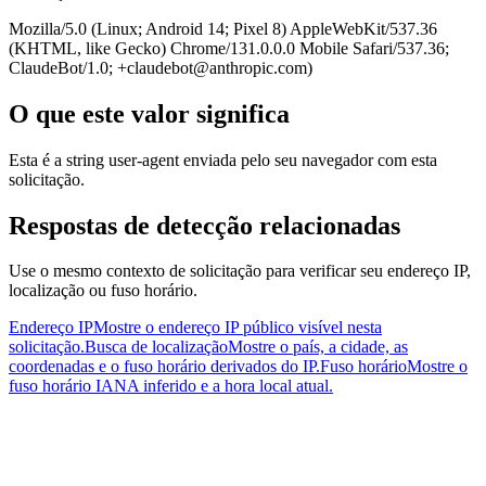
Mozilla/5.0 (Linux; Android 14; Pixel 8) AppleWebKit/537.36
(KHTML, like Gecko) Chrome/131.0.0.0 Mobile Safari/537.36;
ClaudeBot/1.0;
+claudebot@anthropic.com
)
O que este valor significa
Esta é a string user-agent enviada pelo seu navegador com esta
solicitação.
Respostas de detecção relacionadas
Use o mesmo contexto de solicitação para verificar seu endereço IP,
localização ou fuso horário.
Endereço IP
Mostre o endereço IP público visível nesta
solicitação.
Busca de localização
Mostre o país, a cidade, as
coordenadas e o fuso horário derivados do IP.
Fuso horário
Mostre o
fuso horário IANA inferido e a hora local atual.