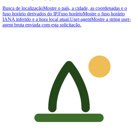
Busca de localização
Mostre o país, a cidade, as coordenadas e o
fuso horário derivados do IP.
Fuso horário
Mostre o fuso horário
IANA inferido e a hora local atual.
User-agent
Mostre a string user-
agent bruta enviada com esta solicitação.