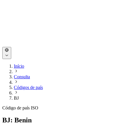
Início
Consulta
Códigos de país
BJ
Código de país ISO
BJ: Benin