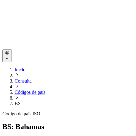
Início
Consulta
Códigos de país
BS
Código de país ISO
BS: Bahamas