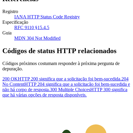
Registro
IANA HTTP Status Code Registry
Especificação
RFC 9110 §15.4.5
Guia
MDN 304 Not Modified
Códigos de status HTTP relacionados
Códigos próximos costumam responder à próxima pergunta de
depuração.
200 OK
HTTP 200 significa que a solicitação foi bem-sucedida.
204
No Content
HTTP 204 significa que a solicitação foi bem-sucedida e
não há corpo de resposta.
300 Multiple Choices
HTTP 300 significa
que há várias opções de resposta disponíveis.