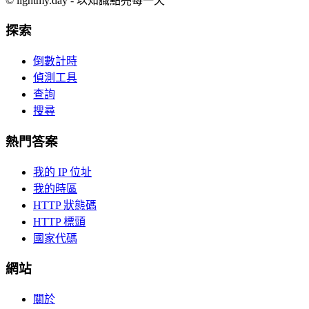
©
lightmy.day - 以知識點亮每一天
探索
倒數計時
偵測工具
查詢
搜尋
熱門答案
我的 IP 位址
我的時區
HTTP 狀態碼
HTTP 標頭
國家代碼
網站
關於