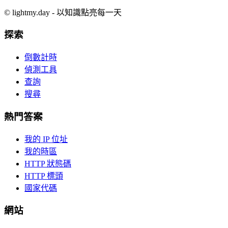
©
lightmy.day - 以知識點亮每一天
探索
倒數計時
偵測工具
查詢
搜尋
熱門答案
我的 IP 位址
我的時區
HTTP 狀態碼
HTTP 標頭
國家代碼
網站