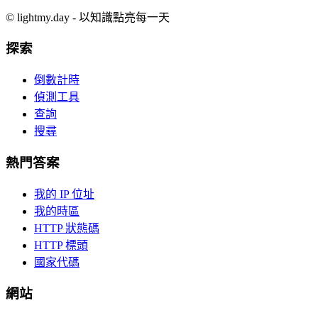
©
lightmy.day - 以知識點亮每一天
探索
倒數計時
偵測工具
查詢
搜尋
熱門答案
我的 IP 位址
我的時區
HTTP 狀態碼
HTTP 標頭
國家代碼
網站