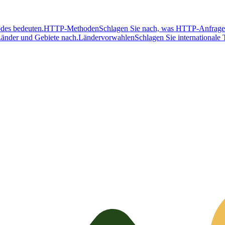
des bedeuten.
HTTP-Methoden
Schlagen Sie nach, was HTTP-Anfrage
änder und Gebiete nach.
Ländervorwahlen
Schlagen Sie internationale