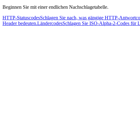
Beginnen Sie mit einer endlichen Nachschlagetabelle.
HTTP-Statuscodes
Schlagen Sie nach, was gängige HTTP-Antwortco
Header bedeuten.
Ländercodes
Schlagen Sie ISO-Alpha-2-Codes für L