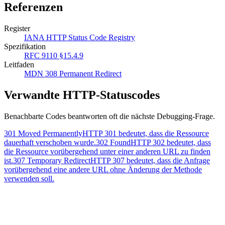
Referenzen
Register
IANA HTTP Status Code Registry
Spezifikation
RFC 9110 §15.4.9
Leitfaden
MDN 308 Permanent Redirect
Verwandte HTTP-Statuscodes
Benachbarte Codes beantworten oft die nächste Debugging-Frage.
301 Moved Permanently
HTTP 301 bedeutet, dass die Ressource
dauerhaft verschoben wurde.
302 Found
HTTP 302 bedeutet, dass
die Ressource vorübergehend unter einer anderen URL zu finden
ist.
307 Temporary Redirect
HTTP 307 bedeutet, dass die Anfrage
vorübergehend eine andere URL ohne Änderung der Methode
verwenden soll.