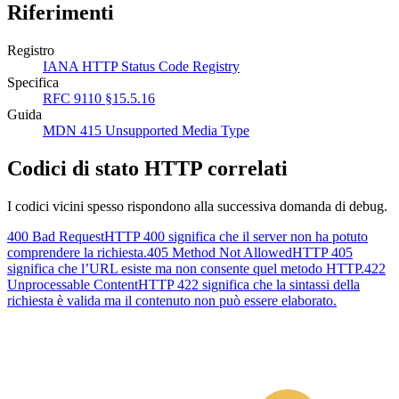
Riferimenti
Registro
IANA HTTP Status Code Registry
Specifica
RFC 9110 §15.5.16
Guida
MDN 415 Unsupported Media Type
Codici di stato HTTP correlati
I codici vicini spesso rispondono alla successiva domanda di debug.
400 Bad Request
HTTP 400 significa che il server non ha potuto
comprendere la richiesta.
405 Method Not Allowed
HTTP 405
significa che l’URL esiste ma non consente quel metodo HTTP.
422
Unprocessable Content
HTTP 422 significa che la sintassi della
richiesta è valida ma il contenuto non può essere elaborato.