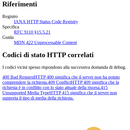
Riferimenti
Registro
IANA HTTP Status Code Registry
Specifica
RFC 9110 §15.5.21
Guida
MDN 422 Unprocessable Content
Codici di stato HTTP correlati
I codici vicini spesso rispondono alla successiva domanda di debug.
400 Bad Request
HTTP 400 significa che il server non ha potuto
comprendere la richiesta.
409 Conflict
HTTP 409 significa che la
richiesta è in conflitto con lo stato attuale della risorsa.
415
Unsupported Media Type
HTTP 415 significa che il server non
supporta il tipo di media della richiesta.