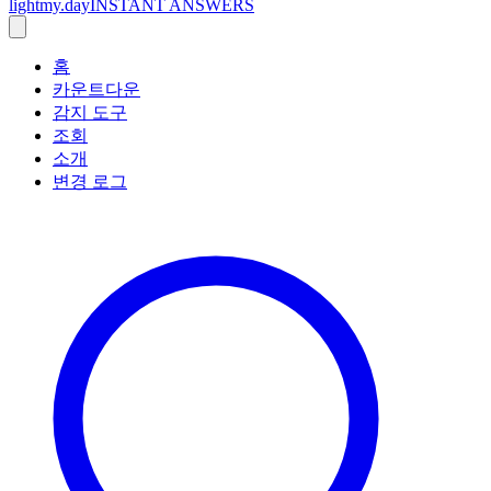
lightmy.day
INSTANT ANSWERS
홈
카운트다운
감지 도구
조회
소개
변경 로그