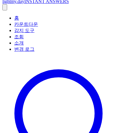
lightmy.day
INSTANT ANSWERS
홈
카운트다운
감지 도구
조회
소개
변경 로그