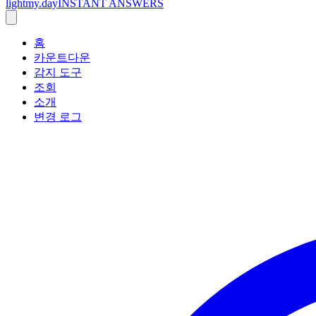
lightmy.day
INSTANT ANSWERS
홈
카운트다운
감지 도구
조회
소개
변경 로그