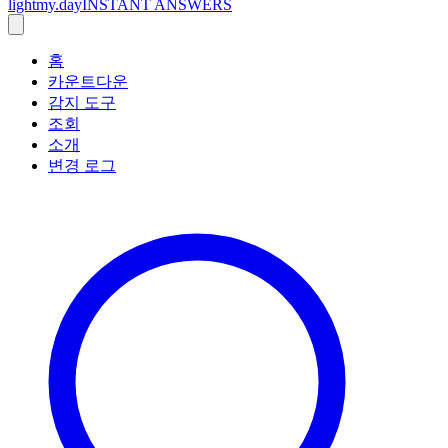
lightmy.day
INSTANT ANSWERS
홈
카운트다운
감지 도구
조회
소개
변경 로그